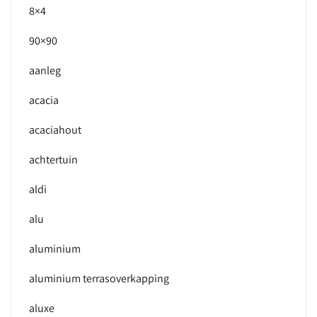
8×4
90×90
aanleg
acacia
acaciahout
achtertuin
aldi
alu
aluminium
aluminium terrasoverkapping
aluxe