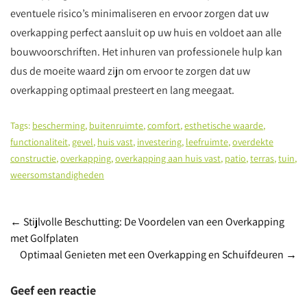
eventuele risico’s minimaliseren en ervoor zorgen dat uw
overkapping perfect aansluit op uw huis en voldoet aan alle
bouwvoorschriften. Het inhuren van professionele hulp kan
dus de moeite waard zijn om ervoor te zorgen dat uw
overkapping optimaal presteert en lang meegaat.
Tags:
bescherming
,
buitenruimte
,
comfort
,
esthetische waarde
,
functionaliteit
,
gevel
,
huis vast
,
investering
,
leefruimte
,
overdekte
constructie
,
overkapping
,
overkapping aan huis vast
,
patio
,
terras
,
tuin
,
weersomstandigheden
Post
←
Stijlvolle Beschutting: De Voordelen van een Overkapping
met Golfplaten
navigation
Optimaal Genieten met een Overkapping en Schuifdeuren
→
Geef een reactie