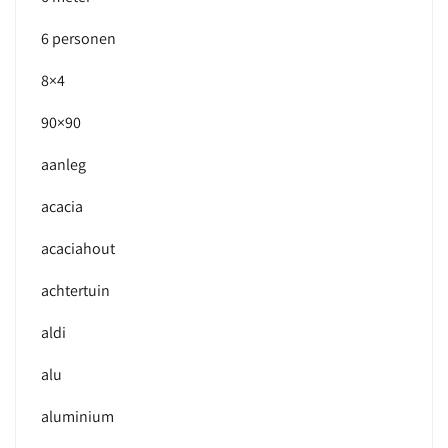
6 personen
8×4
90×90
aanleg
acacia
acaciahout
achtertuin
aldi
alu
aluminium