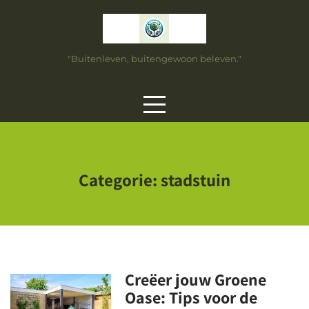
Skip
to
content
"Buitenleven, buitengewoon beleven."
Categorie:
stadstuin
Creëer jouw Groene
Oase: Tips voor de