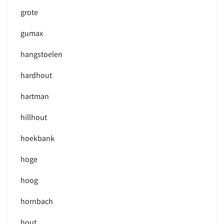
grote
gumax
hangstoelen
hardhout
hartman
hillhout
hoekbank
hoge
hoog
hornbach
hout