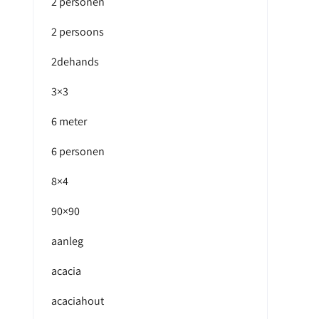
2 personen
2 persoons
2dehands
3×3
6 meter
6 personen
8×4
90×90
aanleg
acacia
acaciahout