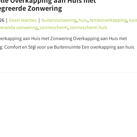
olle Overkapping aan Huis met
egreerde Zonwering
026
|
Geen reacties
|
buitenzonwering
,
huis
,
terrasoverkapping
,
tui
veranda zonwering
,
zonnescherm
,
zonnescherm huis
Overkapping aan Huis met Zonwering Overkapping aan Huis met
: Comfort en Stijl voor uw Buitenruimte Een overkapping aan huis