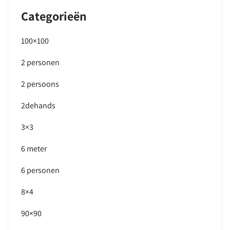
Categorieën
100×100
2 personen
2 persoons
2dehands
3×3
6 meter
6 personen
8×4
90×90