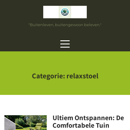
Skip
to
content
"Buitenleven, buitengewoon beleven."
Categorie:
relaxstoel
Ultiem Ontspannen: De
Comfortabele Tuin