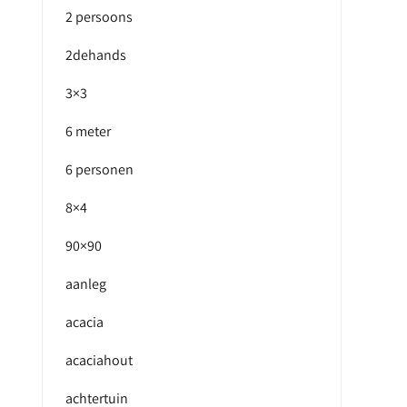
2 persoons
2dehands
3×3
6 meter
6 personen
8×4
90×90
aanleg
acacia
acaciahout
achtertuin