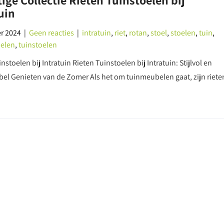
ige Collectie Rieten Tuinstoelen bij
uin
r 2024
|
Geen reacties
|
intratuin
,
riet
,
rotan
,
stoel
,
stoelen
,
tuin
,
elen
,
tuinstoelen
nstoelen bij Intratuin Rieten Tuinstoelen bij Intratuin: Stijlvol en
el Genieten van de Zomer Als het om tuinmeubelen gaat, zijn riete