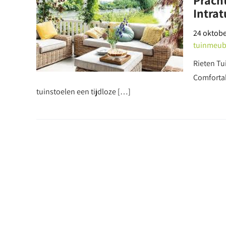
Pracht
Intrat
24 oktobe
tuinmeub
Rieten Tui
Comfortab
tuinstoelen een tijdloze […]