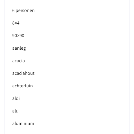
6 personen
8×4
90×90
aanleg
acacia
acaciahout
achtertuin
aldi
alu
aluminium