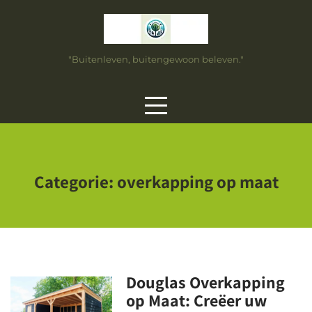
Skip
to
content
"Buitenleven, buitengewoon beleven."
Categorie:
overkapping op maat
Douglas Overkapping
op Maat: Creëer uw