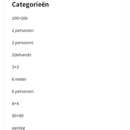
Categorieën
100×100
2 personen
2 persoons
2dehands
3×3
6 meter
6 personen
8×4
90×90
aanleg