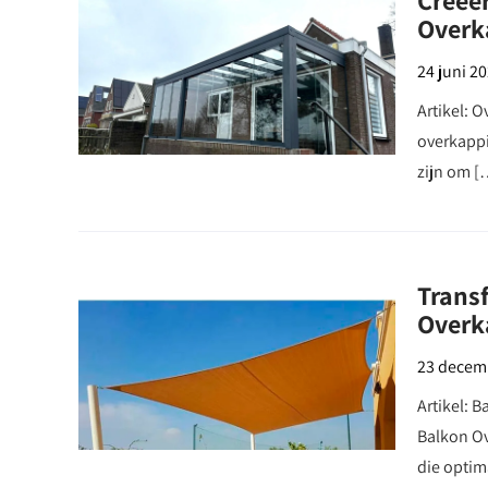
Creëe
Overk
24 juni 2
Artikel: 
overkappi
zijn om [
Transf
Overk
23 decem
Artikel: 
Balkon Ov
die optim