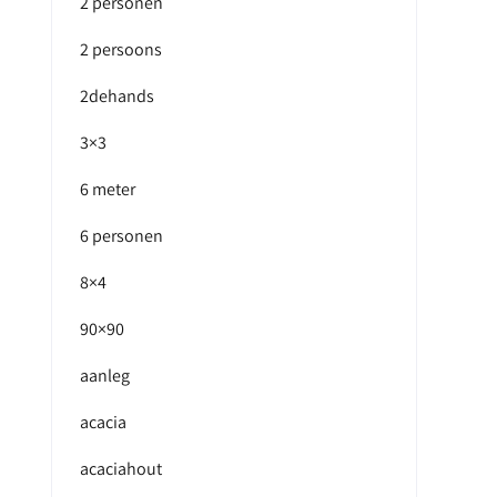
2 personen
2 persoons
2dehands
3×3
6 meter
6 personen
8×4
90×90
aanleg
acacia
acaciahout