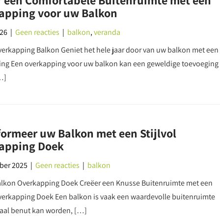
r een Comfortabele Buitenruimte met een
apping voor uw Balkon
026
|
Geen reacties
|
balkon
,
veranda
Overkapping Balkon Geniet het hele jaar door van uw balkon met een
ng Een overkapping voor uw balkon kan een geweldige toevoeging
…]
ormeer uw Balkon met een Stijlvol
apping Doek
ber 2025
|
Geen reacties
|
balkon
Balkon Overkapping Doek Creëer een Knusse Buitenruimte met een
erkapping Doek Een balkon is vaak een waardevolle buitenruimte
aal benut kan worden, […]