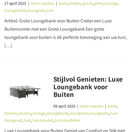
17 april 2025
|
Geen reacties
|
bank
,
buiten
,
groot
,
grote
,
lounge
,
loungebank
,
loungeset
,
tuin
Artikel: Grote Loungebank voor Buiten Creëer een Luxe
Buitenruimte met een Grote Loungebank Een grote
loungebank voor buiten is dé perfecte toevoeging aan uw tuin,
[…]
Stijlvol Genieten: Luxe
Loungebank voor
Buiten
09 april 2025
|
Geen reacties
|
bank
,
banken
,
buiten
,
lounge
,
loungebank
,
loungeset
,
loungesets
,
luxe
loungeset
,
tuin
,
tuinmeubel
,
tuinmeubelen
Luxe Loungebank voor Buiten Geniet van Comfort en Stijl met