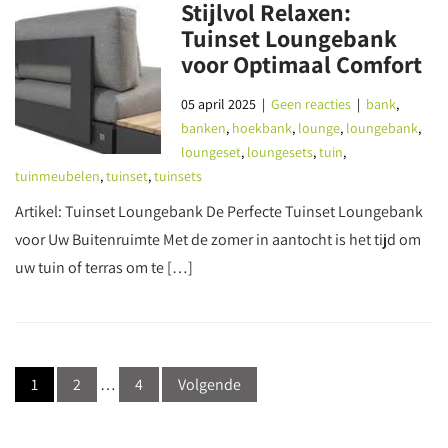
Stijlvol Relaxen:
Tuinset Loungebank
voor Optimaal Comfort
05 april 2025
|
Geen reacties
|
bank
,
banken
,
hoekbank
,
lounge
,
loungebank
,
loungeset
,
loungesets
,
tuin
,
tuinmeubelen
,
tuinset
,
tuinsets
Artikel: Tuinset Loungebank De Perfecte Tuinset Loungebank
voor Uw Buitenruimte Met de zomer in aantocht is het tijd om
uw tuin of terras om te […]
Berichtnavigatie
1
2
…
4
Volgende