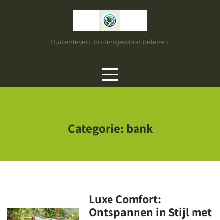
Skip
to
content
"Buitenleven, buitengewoon beleven."
Categorie:
bank
Luxe Comfort:
Ontspannen in Stijl met