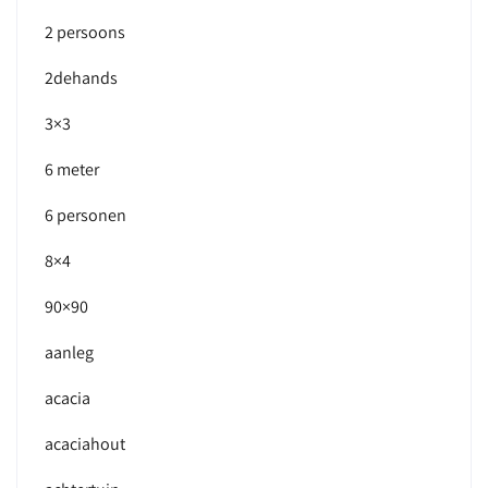
2 persoons
2dehands
3×3
6 meter
6 personen
8×4
90×90
aanleg
acacia
acaciahout