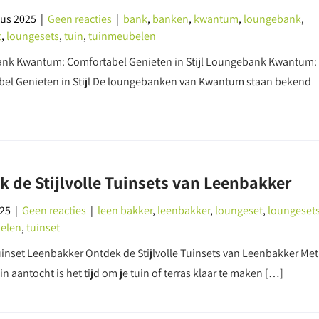
us 2025
|
Geen reacties
|
bank
,
banken
,
kwantum
,
loungebank
,
t
,
loungesets
,
tuin
,
tuinmeubelen
nk Kwantum: Comfortabel Genieten in Stijl Loungebank Kwantum:
el Genieten in Stijl De loungebanken van Kwantum staan bekend
 de Stijlvolle Tuinsets van Leenbakker
025
|
Geen reacties
|
leen bakker
,
leenbakker
,
loungeset
,
loungeset
elen
,
tuinset
Tuinset Leenbakker Ontdek de Stijlvolle Tuinsets van Leenbakker Met
n aantocht is het tijd om je tuin of terras klaar te maken […]