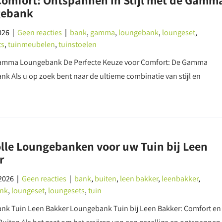
Comfort: Ontspannen in Stijl met de Gamm
gebank
026
|
Geen reacties
|
bank
,
gamma
,
loungebank
,
loungeset
,
ts
,
tuinmeubelen
,
tuinstoelen
 Gamma Loungebank De Perfecte Keuze voor Comfort: De Gamma
k Als u op zoek bent naar de ultieme combinatie van stijl en
olle Loungebanken voor uw Tuin bij Leen
r
2026
|
Geen reacties
|
bank
,
buiten
,
leen bakker
,
leenbakker
,
nk
,
loungeset
,
loungesets
,
tuin
k Tuin Leen Bakker Loungebank Tuin bij Leen Bakker: Comfort en