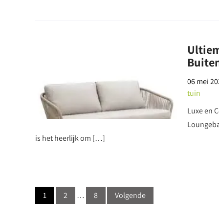
Ultiem
Buite
06 mei 20
tuin
Luxe en C
Loungeba
is het heerlijk om […]
Berichtnavigatie
1
2
…
8
Volgende