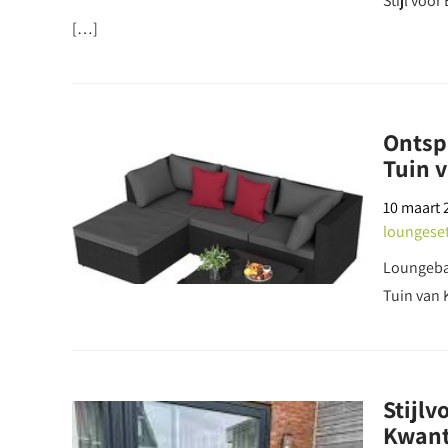
Stijl voo
[…]
Ontsp
Tuin 
10 maart 
loungese
Loungeba
Tuin van 
Stijl
Kwan