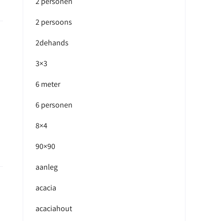
2 personen
2 persoons
2dehands
3×3
6 meter
6 personen
8×4
90×90
aanleg
acacia
acaciahout