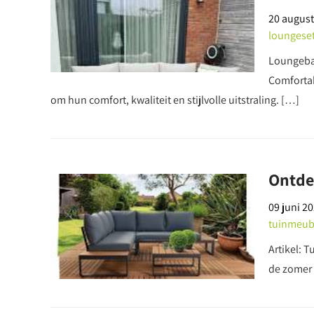
20 august
loungese
Loungeba
Comfortab
om hun comfort, kwaliteit en stijlvolle uitstraling. […]
Ontdek
09 juni 2
tuinmeub
Artikel: 
de zomer i