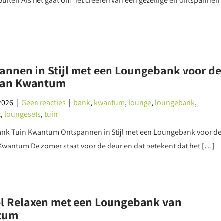
r Buiten Als het gaat om het creëren van een gezellige en ontspannen
annen in Stijl met een Loungebank voor de
van Kwantum
2026
|
Geen reacties
|
bank
,
kwantum
,
lounge
,
loungebank
,
t
,
loungesets
,
tuin
nk Tuin Kwantum Ontspannen in Stijl met een Loungebank voor d
Kwantum De zomer staat voor de deur en dat betekent dat het […]
vol Relaxen met een Loungebank van
tum