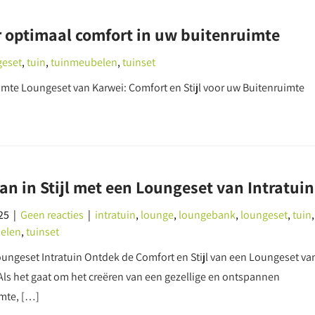
or optimaal comfort in uw buitenruimte
geset
,
tuin
,
tuinmeubelen
,
tuinset
imte Loungeset van Karwei: Comfort en Stijl voor uw Buitenruimte
n in Stijl met een Loungeset van Intratuin
25
|
Geen reacties
|
intratuin
,
lounge
,
loungebank
,
loungeset
,
tuin
,
elen
,
tuinset
Loungeset Intratuin Ontdek de Comfort en Stijl van een Loungeset va
 Als het gaat om het creëren van een gezellige en ontspannen
mte, […]