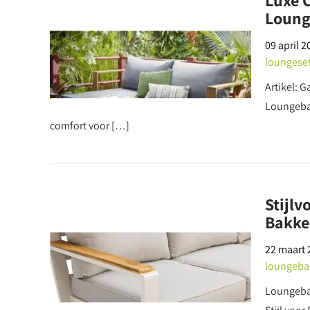
Luxe 
Loun
09 april 2
loungese
Artikel:
Loungeban
comfort voor […]
Stijlv
Bakke
22 maart 
loungeba
Loungeban