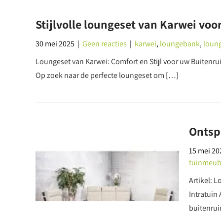
Stijlvolle loungeset van Karwei vo
30 mei 2025
|
Geen reacties
|
karwei
,
loungebank
,
loun
Loungeset van Karwei: Comfort en Stijl voor uw Buitenru
Op zoek naar de perfecte loungeset om […]
Ontspa
15 mei 20
tuinmeub
Artikel: 
Intratuin
buitenrui