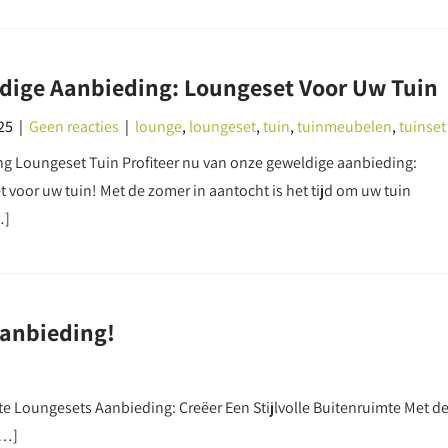
dige Aanbieding: Loungeset Voor Uw Tuin
25
|
Geen reacties
|
lounge
,
loungeset
,
tuin
,
tuinmeubelen
,
tuinset
g Loungeset Tuin Profiteer nu van onze geweldige aanbieding:
 voor uw tuin! Met de zomer in aantocht is het tijd om uw tuin
…]
Aanbieding!
te Loungesets Aanbieding: Creëer Een Stijlvolle Buitenruimte Met d
[…]