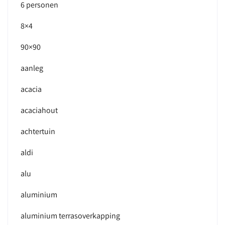
6 personen
8×4
90×90
aanleg
acacia
acaciahout
achtertuin
aldi
alu
aluminium
aluminium terrasoverkapping