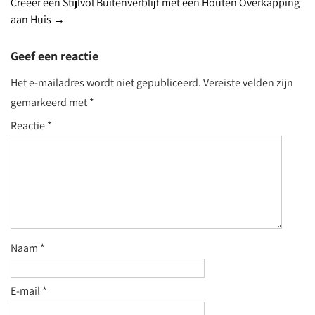
Creëer een Stijlvol Buitenverblijf met een Houten Overkapping
navigation
aan Huis
→
Geef een reactie
Het e-mailadres wordt niet gepubliceerd.
Vereiste velden zijn
gemarkeerd met
*
Reactie
*
Naam
*
E-mail
*