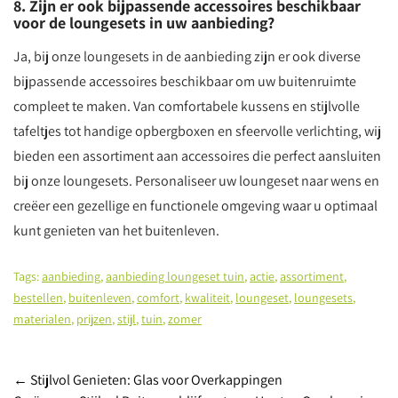
8. Zijn er ook bijpassende accessoires beschikbaar
voor de loungesets in uw aanbieding?
Ja, bij onze loungesets in de aanbieding zijn er ook diverse
bijpassende accessoires beschikbaar om uw buitenruimte
compleet te maken. Van comfortabele kussens en stijlvolle
tafeltjes tot handige opbergboxen en sfeervolle verlichting, wij
bieden een assortiment aan accessoires die perfect aansluiten
bij onze loungesets. Personaliseer uw loungeset naar wens en
creëer een gezellige en functionele omgeving waar u optimaal
kunt genieten van het buitenleven.
Tags:
aanbieding
,
aanbieding loungeset tuin
,
actie
,
assortiment
,
bestellen
,
buitenleven
,
comfort
,
kwaliteit
,
loungeset
,
loungesets
,
materialen
,
prijzen
,
stijl
,
tuin
,
zomer
Post
←
Stijlvol Genieten: Glas voor Overkappingen