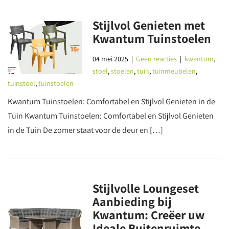
Stijlvol Genieten met
Kwantum Tuinstoelen
04 mei 2025
|
Geen reacties
|
kwantum
,
stoel
,
stoelen
,
tuin
,
tuinmeubelen
,
tuinstoel
,
tuinstoelen
Kwantum Tuinstoelen: Comfortabel en Stijlvol Genieten in de
Tuin Kwantum Tuinstoelen: Comfortabel en Stijlvol Genieten
in de Tuin De zomer staat voor de deur en […]
Stijlvolle Loungeset
Aanbieding bij
Kwantum: Creëer uw
Ideale Buitenruimte