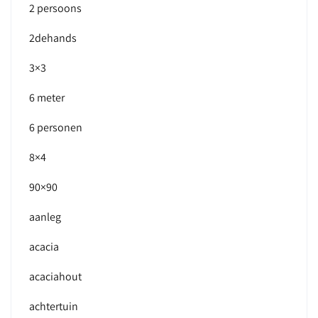
2 persoons
2dehands
3×3
6 meter
6 personen
8×4
90×90
aanleg
acacia
acaciahout
achtertuin