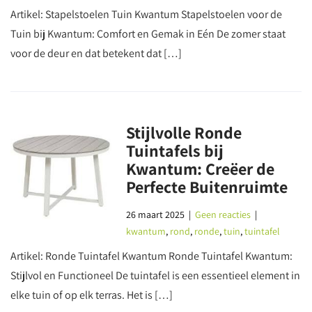
Artikel: Stapelstoelen Tuin Kwantum Stapelstoelen voor de
Tuin bij Kwantum: Comfort en Gemak in Eén De zomer staat
voor de deur en dat betekent dat […]
Stijlvolle Ronde
Tuintafels bij
Kwantum: Creëer de
Perfecte Buitenruimte
26 maart 2025
|
Geen reacties
|
kwantum
,
rond
,
ronde
,
tuin
,
tuintafel
Artikel: Ronde Tuintafel Kwantum Ronde Tuintafel Kwantum:
Stijlvol en Functioneel De tuintafel is een essentieel element in
elke tuin of op elk terras. Het is […]