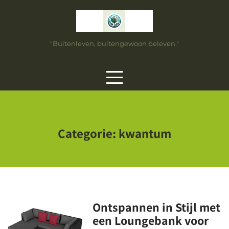
Skip
to
content
"Buitenleven, buitengewoon beleven."
Categorie:
kwantum
Ontspannen in Stijl met
een Loungebank voor