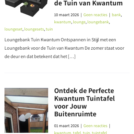
de Tuin van Kwantum
10 maart 2026
|
Geen reacties
|
bank
,
kwantum
,
lounge
,
loungebank
,
loungeset
,
loungesets
,
tuin
Loungebank Tuin Kwantum Ontspannen in Stijl met een
Loungebank voor de Tuin van Kwantum De zomer staat voor
de deur en dat betekent dat het […]
Ontdek de Perfecte
Kwantum Tuintafel
voor Jouw
Buitenruimte
01 maart 2026
|
Geen reacties
|
kwantum
,
tafel
,
tuin
,
tuintafel