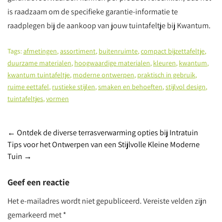
is raadzaam om de specifieke garantie-informatie te
raadplegen bij de aankoop van jouw tuintafeltje bij Kwantum.
Tags:
afmetingen
,
assortiment
,
buitenruimte
,
compact bijzettafeltje
,
duurzame materialen
,
hoogwaardige materialen
,
kleuren
,
kwantum
,
kwantum tuintafeltje
,
moderne ontwerpen
,
praktisch in gebruik
,
ruime eettafel
,
rustieke stijlen
,
smaken en behoeften
,
stijlvol design
,
tuintafeltjes
,
vormen
Post
←
Ontdek de diverse terrasverwarming opties bij Intratuin
Tips voor het Ontwerpen van een Stijlvolle Kleine Moderne
navigation
Tuin
→
Geef een reactie
Het e-mailadres wordt niet gepubliceerd.
Vereiste velden zijn
gemarkeerd met
*