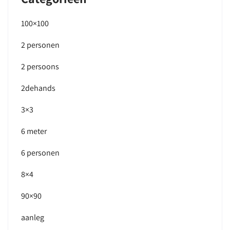
100×100
2 personen
2 persoons
2dehands
3×3
6 meter
6 personen
8×4
90×90
aanleg