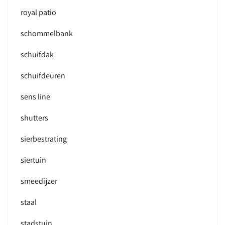
royal patio
schommelbank
schuifdak
schuifdeuren
sens line
shutters
sierbestrating
siertuin
smeedijzer
staal
stadstuin