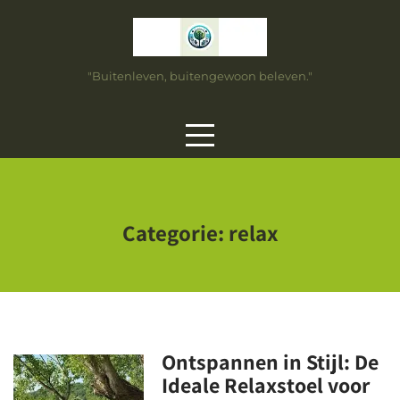
Skip
to
content
"Buitenleven, buitengewoon beleven."
Categorie:
relax
Ontspannen in Stijl: De
Ideale Relaxstoel voor