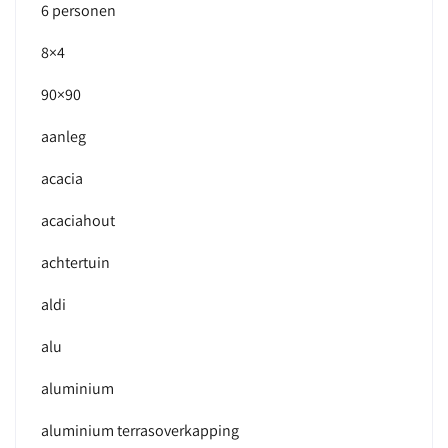
6 personen
8×4
90×90
aanleg
acacia
acaciahout
achtertuin
aldi
alu
aluminium
aluminium terrasoverkapping