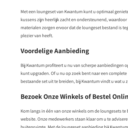
Met een loungeset van Kwantum kunt u optimaal geniet
kussens zijn heerlijk zacht en ondersteunend, waardoor 
materialen zorgen ervoor dat de loungeset bestand is t
plezier van heeft.
Voordelige Aanbieding
Bij Kwantum profiteert u nu van scherpe aanbiedingen o
kunt upgraden. Of u nu op zoek bent naar een complete l
bestaande set uit te breiden, bij Kwantum vindt u wat u z
Bezoek Onze Winkels of Bestel Onli
Kom langs in één van onze winkels om de loungesets te b
website. Onze medewerkers staan klaar om u te adviseren
buitenruimte. Met de loungeset aanbieding bij Kwantum w