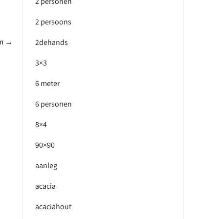
2 personen
2 persoons
um
→
2dehands
3×3
6 meter
6 personen
8×4
90×90
aanleg
acacia
acaciahout