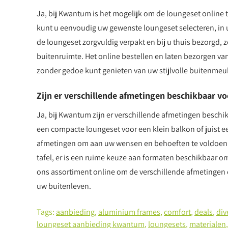
Ja, bij Kwantum is het mogelijk om de loungeset online 
kunt u eenvoudig uw gewenste loungeset selecteren, in 
de loungeset zorgvuldig verpakt en bij u thuis bezorgd,
buitenruimte. Het online bestellen en laten bezorgen v
zonder gedoe kunt genieten van uw stijlvolle buitenmeub
Zijn er verschillende afmetingen beschikbaar vo
Ja, bij Kwantum zijn er verschillende afmetingen beschi
een compacte loungeset voor een klein balkon of juist ee
afmetingen om aan uw wensen en behoeften te voldoen.
tafel, er is een ruime keuze aan formaten beschikbaar o
ons assortiment online om de verschillende afmetingen e
uw buitenleven.
Tags:
aanbieding
,
aluminium frames
,
comfort
,
deals
,
div
loungeset aanbieding kwantum
,
loungesets
,
materialen