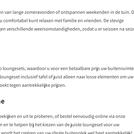
en van lange zomeravonden of ontspannen weekenden in de tuin. 
u comfortabel kunt relaxen met familie en vrienden. De stevige
egen verschillende weersomstandigheden, zodat u er seizoen na sei
p loungesets, waardoor u voor een betaalbare prijs uw buitenruimte
oungeset inclusief tafel of juist alleen naar losse elementen om uw
oekt tegen aantrekkelijke prijzen.
ne
ekijken en uit te proberen, of bestel eenvoudig online via onze
 en te helpen bij het kiezen van de juiste loungeset voor uw
ordt het creëren van uw ideale buitenplek wel heel aantrekkelijk!