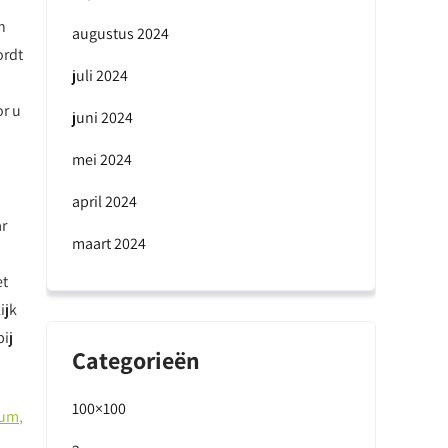
n
augustus 2024
ordt
juli 2024
or u
juni 2024
mei 2024
april 2024
ar
maart 2024
et
ijk
ij
Categorieën
100×100
tum
,