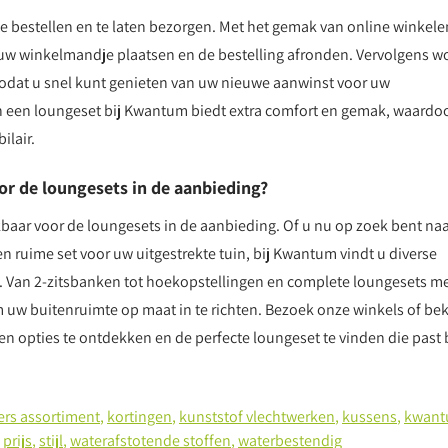
te bestellen en te laten bezorgen. Met het gemak van online winkele
uw winkelmandje plaatsen en de bestelling afronden. Vervolgens w
 zodat u snel kunt genieten van uw nieuwe aanwinst voor uw
an een loungeset bij Kwantum biedt extra comfort en gemak, waardo
ilair.
or de loungesets in de aanbieding?
kbaar voor de loungesets in de aanbieding. Of u nu op zoek bent na
n ruime set voor uw uitgestrekte tuin, bij Kwantum vindt u diverse
 Van 2-zitsbanken tot hoekopstellingen en complete loungesets m
m uw buitenruimte op maat in te richten. Bezoek onze winkels of bek
n opties te ontdekken en de perfecte loungeset te vinden die past b
ers assortiment
,
kortingen
,
kunststof vlechtwerken
,
kussens
,
kwan
,
prijs
,
stijl
,
waterafstotende stoffen
,
waterbestendig