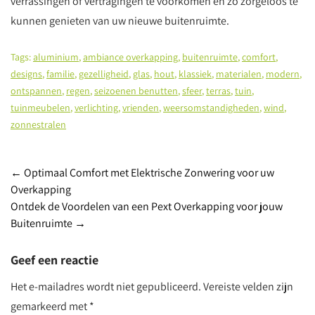
verrassingen of vertragingen te voorkomen en zo zorgeloos te
kunnen genieten van uw nieuwe buitenruimte.
Tags:
aluminium
,
ambiance overkapping
,
buitenruimte
,
comfort
,
designs
,
familie
,
gezelligheid
,
glas
,
hout
,
klassiek
,
materialen
,
modern
,
ontspannen
,
regen
,
seizoenen benutten
,
sfeer
,
terras
,
tuin
,
tuinmeubelen
,
verlichting
,
vrienden
,
weersomstandigheden
,
wind
,
zonnestralen
Post
←
Optimaal Comfort met Elektrische Zonwering voor uw
Overkapping
navigation
Ontdek de Voordelen van een Pext Overkapping voor jouw
Buitenruimte
→
Geef een reactie
Het e-mailadres wordt niet gepubliceerd.
Vereiste velden zijn
gemarkeerd met
*