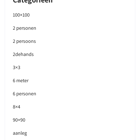
100×100
2 personen
2 persoons
2dehands
3×3
6 meter
6 personen
8×4
90×90
aanleg