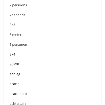
2 persoons
2dehands
3×3
6 meter
6 personen
8×4
90×90
aanleg
acacia
acaciahout
achtertuin