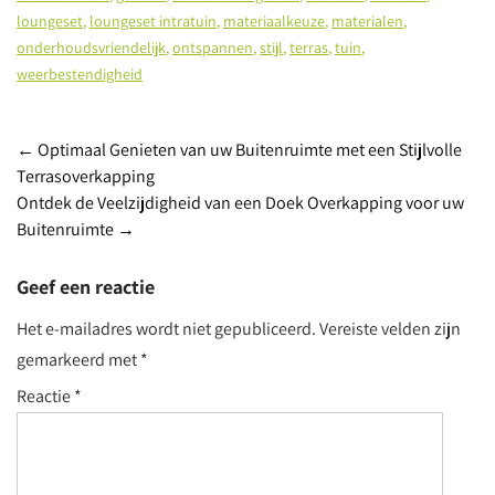
loungeset
,
loungeset intratuin
,
materiaalkeuze
,
materialen
,
onderhoudsvriendelijk
,
ontspannen
,
stijl
,
terras
,
tuin
,
weerbestendigheid
Post
←
Optimaal Genieten van uw Buitenruimte met een Stijlvolle
Terrasoverkapping
navigation
Ontdek de Veelzijdigheid van een Doek Overkapping voor uw
Buitenruimte
→
Geef een reactie
Het e-mailadres wordt niet gepubliceerd.
Vereiste velden zijn
gemarkeerd met
*
Reactie
*