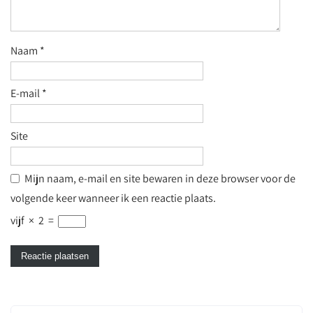
Naam
*
E-mail
*
Site
Mijn naam, e-mail en site bewaren in deze browser voor de
volgende keer wanneer ik een reactie plaats.
vijf
×
2
=