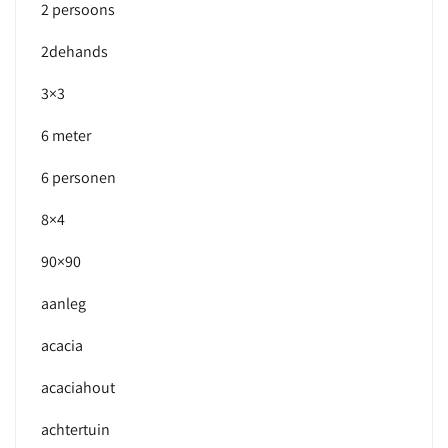
2 persoons
2dehands
3×3
6 meter
6 personen
8×4
90×90
aanleg
acacia
acaciahout
achtertuin