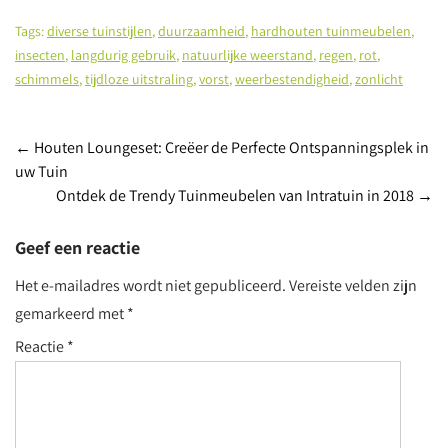
Tags:
diverse tuinstijlen
,
duurzaamheid
,
hardhouten tuinmeubelen
,
insecten
,
langdurig gebruik
,
natuurlijke weerstand
,
regen
,
rot
,
schimmels
,
tijdloze uitstraling
,
vorst
,
weerbestendigheid
,
zonlicht
Post
←
Houten Loungeset: Creëer de Perfecte Ontspanningsplek in
uw Tuin
navigation
Ontdek de Trendy Tuinmeubelen van Intratuin in 2018
→
Geef een reactie
Het e-mailadres wordt niet gepubliceerd.
Vereiste velden zijn
gemarkeerd met
*
Reactie
*