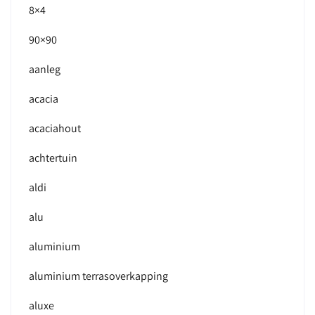
8×4
90×90
aanleg
acacia
acaciahout
achtertuin
aldi
alu
aluminium
aluminium terrasoverkapping
aluxe