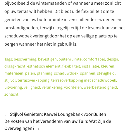
bijvoorbeeld de wintermaanden of wanneer u meer zonlicht
op uw terras wilt hebben. Dit biedt u de flexibiliteit om te
genieten van uw buitenruimte in verschillende seizoenen en
omstandigheden, terwijl u tegelijkertijd de levensduur van het
schaduwdoek verlengt door het op een veilige plaats op te
bergen wanneer het niet in gebruik is.
Tags:
bescherming
,
bevestigen
,
buitenruimte
,
comfortabel
,
design
,
draagkracht
,
esthetisch element
,
flexibiliteit
,
installatie
,
kleuren
,
materialen
,
palen
,
planning
,
schaduwdoek
,
spannen
,
stevigheid
,
stijlvol
,
terrasoverkapping
,
terrasoverkapping met schaduwdoek
,
uitvoering
,
veiligheid
,
verankering
,
voordelen
,
weerbestendigheid
,
zonlicht
Post
←
Stijlvol Genieten: Karwei Loungebank voor Buiten
De Kosten van het Veranderen van uw Tuin: Wat Zijn de
navigation
Overwegingen?
→