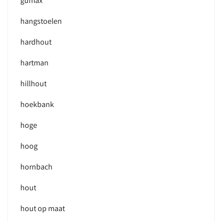
gumax
hangstoelen
hardhout
hartman
hillhout
hoekbank
hoge
hoog
hornbach
hout
hout op maat