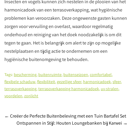
Insecten en vogels kunnen zich nestelen in de plooien van het
harmonicadoek van een terrasoverkapping, wat hygiënische
problemen kan veroorzaken. Deze ongewenste gasten kunnen
zorgen voor vervuiling en overlast, waardoor regelmatig
onderhoud en reiniging van het doek noodzakelijk is om dit
tegen te gaan. Het is belangrijk om alert te zijn op mogelijke
nestelplaatsen en tijdig actie te ondernemen om een
hygiënische buitenomgeving te behouden.
Tags:
bescherming
,
buitenruimte
,
buitenseizoen
,
comfortabel
,
flexibele schaduw
,
flexibiliteit
,
gezellige sfeer
,
harmonicadoek
,
sfeer
,
terrasoverkapping
,
terrasoverkapping harmonicadoek
,
uv-stralen
,
voordelen
,
zonlicht
Post
←
Creëer de Perfecte Buitenbeleving met een Tuin Bartafel Set
Ontspannen in Stijl: Houten Loungebanken bij Karwei
→
navigation