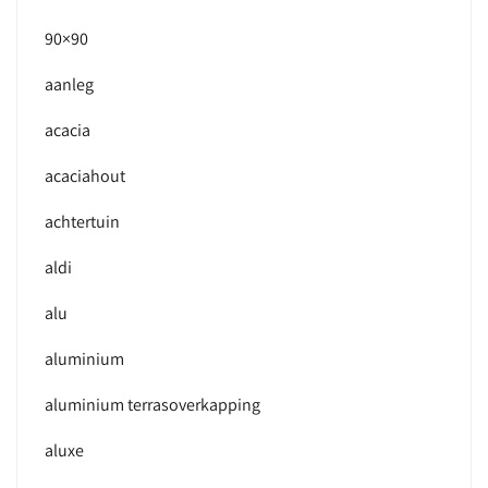
90×90
aanleg
acacia
acaciahout
achtertuin
aldi
alu
aluminium
aluminium terrasoverkapping
aluxe