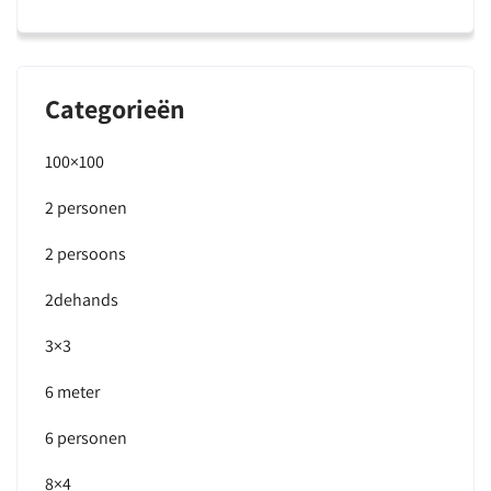
Categorieën
100×100
2 personen
2 persoons
2dehands
3×3
6 meter
6 personen
8×4