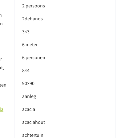
2 persoons
n
2dehands
en
3×3
6 meter
6 personen
r
t,
8×4
90×90
een
.
aanleg
la
acacia
acaciahout
achtertuin