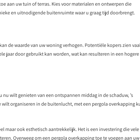
 toe aan uw tuin of terras. Kies voor materialen en ontwerpen die
nieke en uitnodigende buitenruimte waar u graag tijd doorbrengt.
an de waarde van uw woning verhogen. Potentiële kopers zien vaa
ele jaar door gebruikt kan worden, wat kan resulteren in een hogere
Of u nu wilt genieten van een ontspannen middag in de schaduw, ’s
e wilt organiseren in de buitenlucht, met een pergola overkapping k
l maar ook esthetisch aantrekkelijk. Het is een investering die vele
beteren. Overweeg om een pergola overkapping toe te voegen aan uw