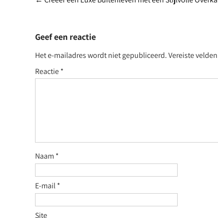
Post
navigation
Geef een reactie
Het e-mailadres wordt niet gepubliceerd.
Vereiste velde
Reactie
*
Naam
*
E-mail
*
Site