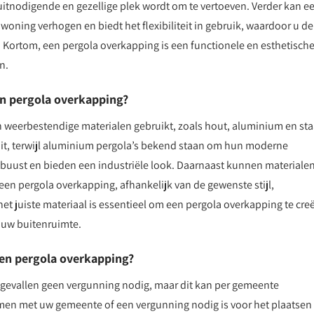
n uitnodigende en gezellige plek wordt om te vertoeven. Verder kan e
ning verhogen en biedt het flexibiliteit in gebruik, waardoor u de
Kortom, een pergola overkapping is een functionele en esthetisch
n.
n pergola overkapping?
weerbestendige materialen gebruikt, zoals hout, aluminium en sta
uit, terwijl aluminium pergola’s bekend staan om hun moderne
obuust en bieden een industriële look. Daarnaast kunnen materiale
en pergola overkapping, afhankelijk van de gewenste stijl,
t juiste materiaal is essentieel om een pergola overkapping te cre
r uw buitenruimte.
een pergola overkapping?
l gevallen geen vergunning nodig, maar dit kan per gemeente
nemen met uw gemeente of een vergunning nodig is voor het plaatsen