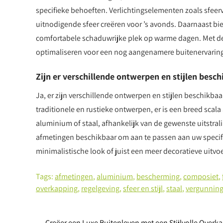
specifieke behoeften. Verlichtingselementen zoals sfeer
uitnodigende sfeer creëren voor ’s avonds. Daarnaast bie
comfortabele schaduwrijke plek op warme dagen. Met de 
optimaliseren voor een nog aangenamere buitenervaring
Zijn er verschillende ontwerpen en stijlen besc
Ja, er zijn verschillende ontwerpen en stijlen beschikba
traditionele en rustieke ontwerpen, er is een breed scala
aluminium of staal, afhankelijk van de gewenste uitstra
afmetingen beschikbaar om aan te passen aan uw specif
minimalistische look of juist een meer decoratieve uitvoeri
Tags:
afmetingen
,
aluminium
,
bescherming
,
composiet
,
overkapping
,
regelgeving
,
sfeer en stijl
,
staal
,
vergunnin
←
Creëer een Luxe Buitenleven met een Stijlvolle Overk