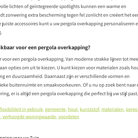
volle lichten of geïntegreerde spotlights kunnen een warme en
dt zonwering extra bescherming tegen fel zonlicht en creëert het ee
juiste accessoires kunt u uw pergola overkapping personaliseren 
.
hikbaar voor een pergola overkapping?
ar voor een pergola overkapping. Van moderne strakke lijnen tot mee
 aan opties om uit te kiezen. U kunt kiezen voor materialen zoals hou
ling en duurzaamheid. Daarnaast zijn er verschillende vormen en
ieke buitenruimte en smaakvoorkeuren. Of u nu op zoek bent naar 
ng, er is altijd een pergola overkapping die perfect bij uw stijl past
flexibiliteit in gebruik
,
gemeente
,
hout
,
kunststof
,
materialen
,
pergo
g
,
verhoogde woningwaarde
,
voordelen
apping voor uw Tuin