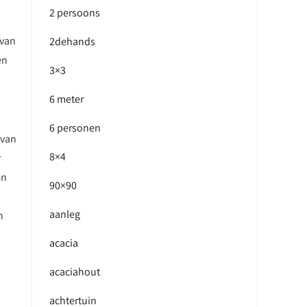
2 persoons
 van
2dehands
en
3×3
6 meter
6 personen
 van
8×4
r
en
90×90
aanleg
n
acacia
acaciahout
achtertuin