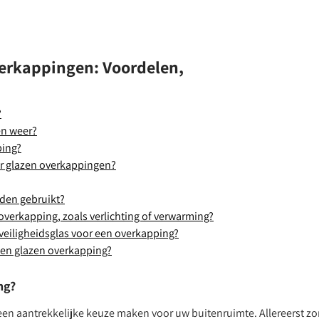
verkappingen: Voordelen,
?
en weer?
ping?
or glazen overkappingen?
rden gebruikt?
n overkapping, zoals verlichting of verwarming?
 veiligheidsglas voor een overkapping?
een glazen overkapping?
ng?
een aantrekkelijke keuze maken voor uw buitenruimte. Allereerst zo