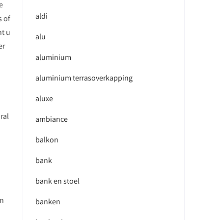
e
aldi
s of
nt u
alu
er
aluminium
aluminium terrasoverkapping
aluxe
ral
ambiance
balkon
bank
bank en stoel
en
banken