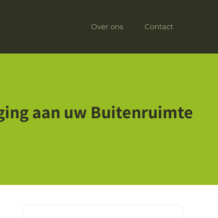
Over ons
Contact
eging aan uw Buitenruimte