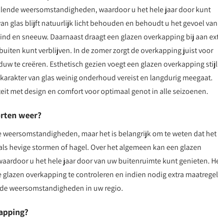
llende weersomstandigheden, waardoor u het hele jaar door kunt
van glas blijft natuurlijk licht behouden en behoudt u het gevoel van
wind en sneeuw. Daarnaast draagt een glazen overkapping bij aan ex
uiten kunt verblijven. In de zomer zorgt de overkapping juist voor
duw te creëren. Esthetisch gezien voegt een glazen overkapping stijl
 karakter van glas weinig onderhoud vereist en langdurig meegaat.
it met design en comfort voor optimaal genot in alle seizoenen.
orten weer?
 weersomstandigheden, maar het is belangrijk om te weten dat het 
als hevige stormen of hagel. Over het algemeen kan een glazen
rdoor u het hele jaar door van uw buitenruimte kunt genieten. He
glazen overkapping te controleren en indien nodig extra maatrege
n de weersomstandigheden in uw regio.
kapping?