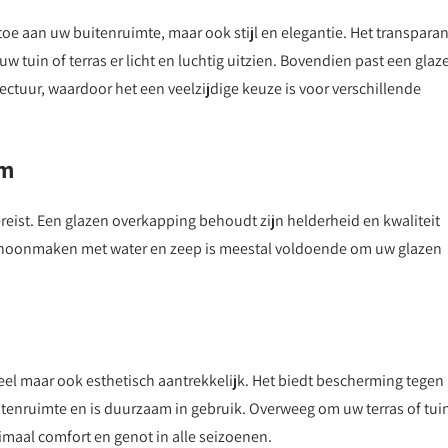
 toe aan uw buitenruimte, maar ook stijl en elegantie. Het transpara
 uw tuin of terras er licht en luchtig uitzien. Bovendien past een glaz
ctuur, waardoor het een veelzijdige keuze is voor verschillende
am
eist. Een glazen overkapping behoudt zijn helderheid en kwaliteit
 schoonmaken met water en zeep is meestal voldoende om uw glazen
neel maar ook esthetisch aantrekkelijk. Het biedt bescherming tegen
tenruimte en is duurzaam in gebruik. Overweeg om uw terras of tuin
imaal comfort en genot in alle seizoenen.