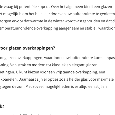
de vraag bij potentiële kopers. Over het algemeen biedt een glazen
 mogelijk is om het hele jaar door van uw buitenruimte te genieten
zorgen ervoor dat warmte in de winter wordt vastgehouden en dat 
de temperatuur onder de overkapping aangenaam en stabiel, waardoor
 voor glazen overkappingen?
 voor glazen overkappingen, waardoor u uw buitenruimte kunt aanpa
ing. Van strak en modern tot klassiek en elegant, glazen
metingen. U kunt kiezen voor een vrijstaande overkapping, een
panelen. Daarnaast zijn er opties zoals helder glas voor maximale
g tegen de zon. Met zoveel mogelijkheden is er altijd een stijl en
k?