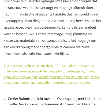
functionaliteit. De extra opbergruimte kan ervoor zorgen dat
de structuur wat massiever oogt en mogelijk afbreuk doet aan
het minimalistische of elegante karakter dat men zoekt in een
overkapping. Voor diegenen die vooral belang hechten aan het
visuele aspect van hun buitenruimte, kan dit als een nadeel
worden beschouwd. Echter, met zorgvuldige planning en
keuze van materialen en ontwerpdetails, is het mogelijk om
een overkapping met opbergruimte te creëren die zowel
functioneel als esthetisch aantrekkelijk is.
Tags:
accessoires
,
beschutting
,
design
,
functionaliteit
,
investering
,
materialen
,
ontwerpmogelijkheden
,
opbergruimte
,
opslagruimte
,
organisatie
,
overkapping
,
overkapping met opbergruimte
,
stijl
,
terras
,
tuin
,
tuingereedschap
,
tuinspullen
,
voordelen
,
weersinvloeden
Post
←
Creëer Ruimte en Licht met een Overkapping met Lichtstraat
Stijlvolle Overkapping met Pannendak: Creëer Een Elegante