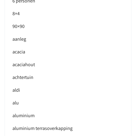
6 personen
8×4
90×90
aanleg
acacia
acaciahout
achtertuin
aldi
alu
aluminium
aluminium terrasoverkapping