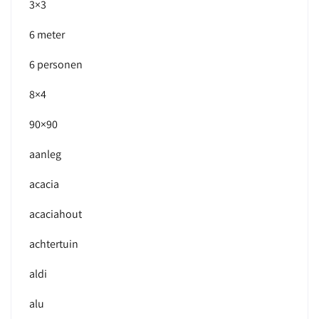
3×3
6 meter
6 personen
8×4
90×90
aanleg
acacia
acaciahout
achtertuin
aldi
alu