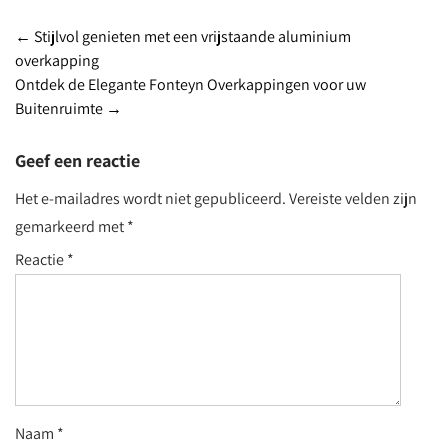
Post
←
Stijlvol genieten met een vrijstaande aluminium
overkapping
navigation
Ontdek de Elegante Fonteyn Overkappingen voor uw
Buitenruimte
→
Geef een reactie
Het e-mailadres wordt niet gepubliceerd.
Vereiste velden zijn
gemarkeerd met
*
Reactie
*
Naam
*