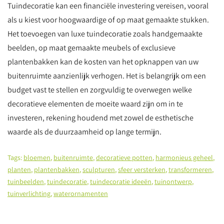
Tuindecoratie kan een financiële investering vereisen, vooral
als u kiest voor hoogwaardige of op maat gemaakte stukken.
Het toevoegen van luxe tuindecoratie zoals handgemaakte
beelden, op maat gemaakte meubels of exclusieve
plantenbakken kan de kosten van het opknappen van uw
buitenruimte aanzienlijk verhogen. Het is belangrijk om een
budget vast te stellen en zorgvuldig te overwegen welke
decoratieve elementen de moeite waard zijn om in te
investeren, rekening houdend met zowel de esthetische
waarde als de duurzaamheid op lange termijn.
Tags:
bloemen
,
buitenruimte
,
decoratieve potten
,
harmonieus geheel
,
planten
,
plantenbakken
,
sculpturen
,
sfeer versterken
,
transformeren
,
tuinbeelden
,
tuindecoratie
,
tuindecoratie ideeën
,
tuinontwerp
,
tuinverlichting
,
waterornamenten