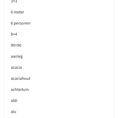
3×3
6 meter
6 personen
8×4
90×90
aanleg
acacia
acaciahout
achtertuin
aldi
alu