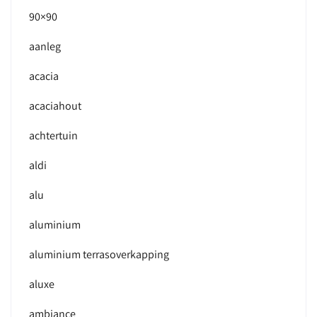
90×90
aanleg
acacia
acaciahout
achtertuin
aldi
alu
aluminium
aluminium terrasoverkapping
aluxe
ambiance