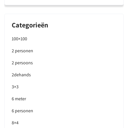
Categorieën
100×100
2 personen
2 persoons
2dehands
3×3
6 meter
6 personen
8×4