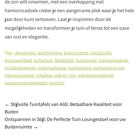
de zon wilt omarmen, met een overkapping met
harmonicadoek creëer je een aangename plek waar je het hele
jaar door kunt vertoeven. Laat je inspireren door de
mogelijkheden en transformeer je tuin of terras tot een oase
van rust en elegantie.
Tags:
afmetingen
,
bescherming
,
buitenruimte
,
constructie
,
duurzaamheid
,
esthetisch
,
flexibiliteit
,
functioneel
,
harmonicadoek
,
installatiegemak
,
materiaalkeuze
,
overkapping
,
overkapping met
harmonicadoek
,
schaduw
,
stijlvol
,
tuin
,
weerbestendigheid
,
weersomstandigheden
,
zonlicht
Post
←
Stijlvolle Tuintafels van Aldi: Betaalbare Kwaliteit voor
Buiten
navigation
Ontspannen in Stijl: De Perfecte Tuin Loungestoel voor uw
Buitenruimte
→