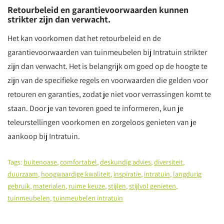
Retourbeleid en garantievoorwaarden kunnen
strikter zijn dan verwacht.
Het kan voorkomen dat het retourbeleid en de
garantievoorwaarden van tuinmeubelen bij Intratuin strikter
zijn dan verwacht. Het is belangrijk om goed op de hoogte te
zijn van de specifieke regels en voorwaarden die gelden voor
retouren en garanties, zodat je niet voor verrassingen komt te
staan. Door je van tevoren goed te informeren, kun je
teleurstellingen voorkomen en zorgeloos genieten van je
aankoop bij Intratuin.
Tags:
buitenoase
,
comfortabel
,
deskundig advies
,
diversiteit
,
duurzaam
,
hoogwaardige kwaliteit
,
inspiratie
,
intratuin
,
langdurig
gebruik
,
materialen
,
ruime keuze
,
stijlen
,
stijlvol genieten
,
tuinmeubelen
,
tuinmeubelen intratuin