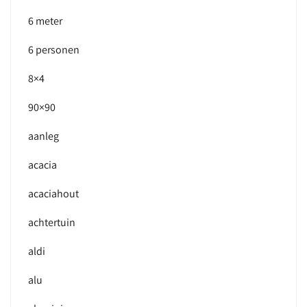
6 meter
6 personen
8×4
90×90
aanleg
acacia
acaciahout
achtertuin
aldi
alu