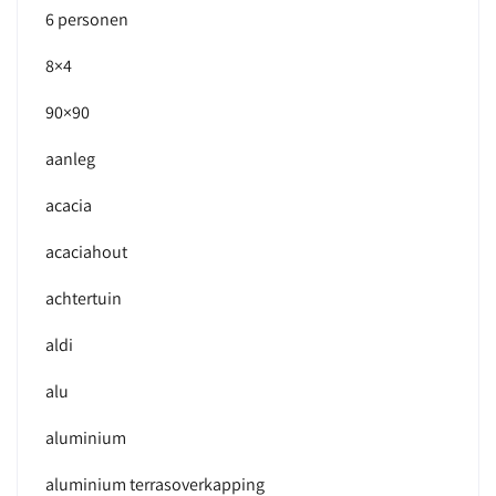
6 personen
8×4
90×90
aanleg
acacia
acaciahout
achtertuin
aldi
alu
aluminium
aluminium terrasoverkapping