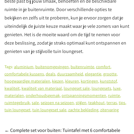
beste past bij jouw smaak, behoeften en de beschikbare
ruimte in je buitenruimte. Door verschillende opties te
bekijken en zelfs uit te proberen, kun je ervoor zorgen dat je
uiteindelijk de juiste keuze maakt waar je vele zomers van kunt
genieten. Het is de moeite waard om de tijd te nemen voor
deze beslissing, zodat je straks optimaal kunt ontspannen en
genieten van je stijlvolle tuin loungeset.
Tags:
aluminium
,
buitenomgevingen
,
buitenruimte
,
comfort
,
comfortabele kussens
,
deals
,
duurzaamheid
,
elegantie
,
grootte
,
hoogwaardige materialen
,
kiezen
,
kleuren
,
kortingen
,
kunststof
,
kwaliteit
,
kwaliteit van materiaal
,
loungeset sale
,
loungesets
,
luxe
,
materialen
,
onderhoudsgemak
,
ontspanningsmomenten
,
ruimte
,
ruimtegebruik
,
sale
,
seizoen na seizoen
,
stijlen
,
teakhout
,
terras
,
tips
,
tuin loungeset
,
tuin loungeset sale
,
zachte bekleding
,
zitervaring
Post
←
Complete set voor buiten: Tuintafel met 6 comfortabele