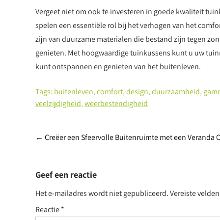
Vergeet niet om ook te investeren in goede kwaliteit 
spelen een essentiële rol bij het verhogen van het comfo
zijn van duurzame materialen die bestand zijn tegen zon,
genieten. Met hoogwaardige tuinkussens kunt u uw tuinm
kunt ontspannen en genieten van het buitenleven.
Tags:
buitenleven
,
comfort
,
design
,
duurzaamheid
,
gam
veelzijdigheid
,
weerbestendigheid
Post
←
Creëer een Sfeervolle Buitenruimte met een Veranda
navigation
Geef een reactie
Het e-mailadres wordt niet gepubliceerd.
Vereiste velde
Reactie
*