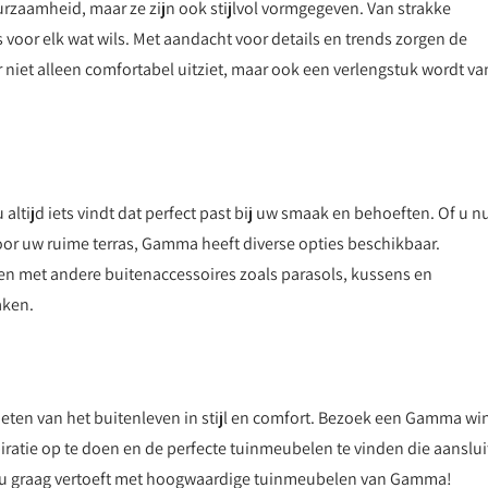
zaamheid, maar ze zijn ook stijlvol vormgegeven. Van strakke
s voor elk wat wils. Met aandacht voor details en trends zorgen de
iet alleen comfortabel uitziet, maar ook een verlengstuk wordt va
ltijd iets vindt dat perfect past bij uw smaak en behoeften. Of u n
oor uw ruime terras, Gamma heeft diverse opties beschikbaar.
 met andere buitenaccessoires zoals parasols, kussens en
aken.
en van het buitenleven in stijl en comfort. Bezoek een Gamma wi
spiratie op te doen en de perfecte tuinmeubelen te vinden die aanslu
ar u graag vertoeft met hoogwaardige tuinmeubelen van Gamma!