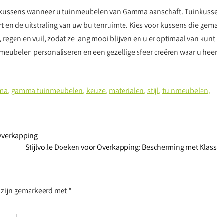
tuinkussens wanneer u tuinmeubelen van Gamma aanschaft. Tuinkuss
rt en de uitstraling van uw buitenruimte. Kies voor kussens die gem
 regen en vuil, zodat ze lang mooi blijven en u er optimaal van kunt
eubelen personaliseren en een gezellige sfeer creëren waar u heerl
ma
,
gamma tuinmeubelen
,
keuze
,
materialen
,
stijl
,
tuinmeubelen
,
 Overkapping
Stijlvolle Doeken voor Overkapping: Bescherming met Klas
n zijn gemarkeerd met
*