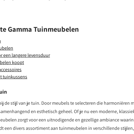
fecte Gamma Tuinmeubelen
n
eubelen
or een langere levensduur
ubelen koopt
ccessoires
it tuinkussens
tuin
ij de stijl van je tuin. Door meubels te selecteren die harmoniëren 
en samenhangend en esthetisch geheel. Of je nu een moderne, klassie
nmeubelen zorgt voor een uitnodigende en gezellige ambiance waarin
 een divers assortiment aan tuinmeubelen in verschillende stijlen,