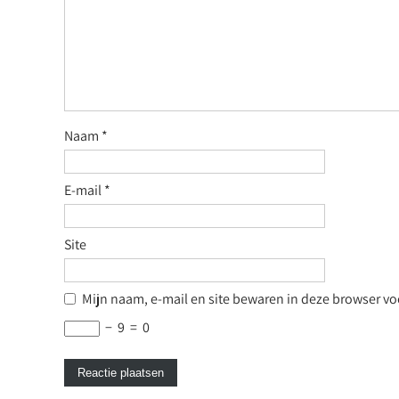
Naam
*
E-mail
*
Site
Mijn naam, e-mail en site bewaren in deze browser voo
−
9
=
0