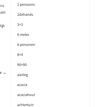
2 persoons
ens
aakt
2dehands
3×3
ijk
6 meter
6 personen
8×4
90×90
se
→
aanleg
acacia
acaciahout
achtertuin