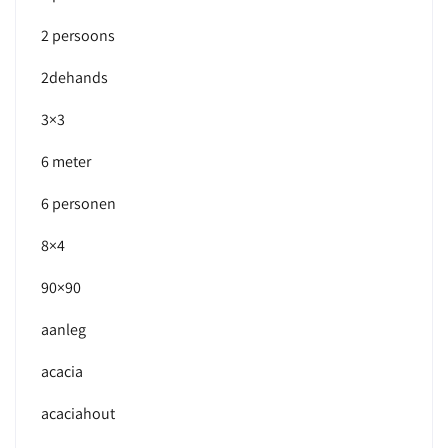
2 persoons
2dehands
3×3
6 meter
6 personen
8×4
90×90
aanleg
acacia
acaciahout