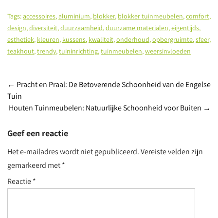
Tags:
accessoires
,
aluminium
,
blokker
,
blokker tuinmeubelen
,
comfort
,
design
,
diversiteit
,
duurzaamheid
,
duurzame materialen
,
eigentijds
,
esthetiek
,
kleuren
,
kussens
,
kwaliteit
,
onderhoud
,
opbergruimte
,
sfeer
,
teakhout
,
trendy
,
tuininrichting
,
tuinmeubelen
,
weersinvloeden
Post
←
Pracht en Praal: De Betoverende Schoonheid van de Engelse
Tuin
navigation
Houten Tuinmeubelen: Natuurlijke Schoonheid voor Buiten
→
Geef een reactie
Het e-mailadres wordt niet gepubliceerd.
Vereiste velden zijn
gemarkeerd met
*
Reactie
*