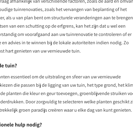
aag afhankelijk van verschillende factoren, zoals de aard en omva
oudige tuinrenovaties, zoals het vervangen van beplanting of het
er, als u van plan bent om structurele veranderingen aan te brengen
tsen van een schutting op de erfgrens, kan het zijn dat u wel een
standig om voorafgaand aan uw tuinrenovatie te controleren of er
en advies in te winnen bij de lokale autoriteiten indien nodig. Zo
st hart genieten van uw vernieuwde tuin.
de tuin?
lanten essentieel om de uitstraling en sfeer van uw vernieuwde
kiezen die passen bij de ligging van uw tuin, het type grond, het kli
de planten die kleur en geur toevoegen, groenblijvende struiken vo
erdrukken. Door zorgvuldig te selecteren welke planten geschikt z
ekkelijk groen paradijs creëren waar u elke dag van kunt genieten.
sionele hulp nodig?