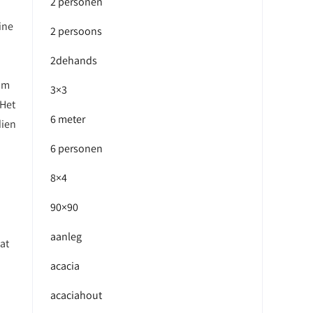
2 personen
ine
2 persoons
2dehands
 om
3×3
 Het
6 meter
dien
6 personen
8×4
90×90
aanleg
at
acacia
acaciahout