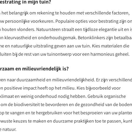
estrating in mijn tuin?
is het belangrijk om rekening te houden met verschillende factoren,
 uw persoonlijke voorkeuren. Populaire opties voor bestrating zijn o
houten vlonders. Natuursteen straalt een tijdloze elegantie uit en i
un kleurvastheid en onderhoudsgemak. Betonklinkers zijn betaalba
me en natuurlijke uitstraling geven aan uw tuin. Kies materialen die
luiten bij de rest van uw tuinontwerp voor een harmonieus geheel.
rzaam en milieuvriendelijk is?
even naar duurzaamheid en milieuvriendelijkheid. Er zijn verschillen
 positieve impact heeft op het milieu. Kies bijvoorbeeld voor
 klimaat en weinig onderhoud nodig hebben. Gebruik organische
 om de biodiversiteit te bevorderen en de gezondheid van de bodem
 te vangen en te hergebruiken voor het besproeien van uw plante
bewuste keuzes te maken en duurzame praktijken toe te passen, kunt
e natuur.