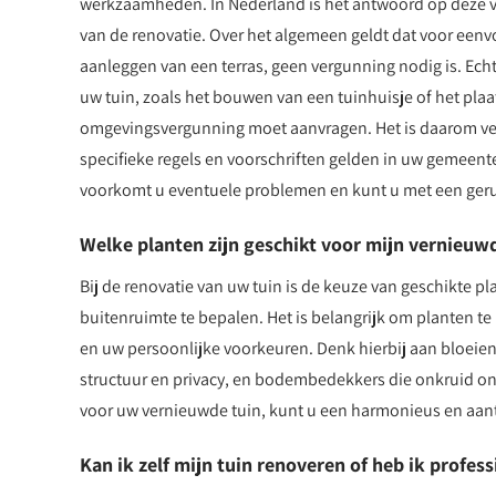
werkzaamheden. In Nederland is het antwoord op deze vr
van de renovatie. Over het algemeen geldt dat voor eenv
aanleggen van een terras, geen vergunning nodig is. Echt
uw tuin, zoals het bouwen van een tuinhuisje of het plaa
omgevingsvergunning moet aanvragen. Het is daarom ver
specifieke regels en voorschriften gelden in uw gemeente 
voorkomt u eventuele problemen en kunt u met een geru
Welke planten zijn geschikt voor mijn vernieuw
Bij de renovatie van uw tuin is de keuze van geschikte p
buitenruimte te bepalen. Het is belangrijk om planten te 
en uw persoonlijke voorkeuren. Denk hierbij aan bloeien
structuur en privacy, en bodembedekkers die onkruid ond
voor uw vernieuwde tuin, kunt u een harmonieus en aantr
Kan ik zelf mijn tuin renoveren of heb ik profes