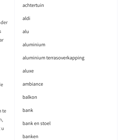
achtertuin
aldi
nder
s
alu
ar
aluminium
aluminium terrasoverkapping
aluxe
ambiance
de
balkon
bank
 te
n,
bank en stoel
 u
banken