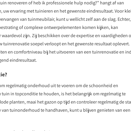
tuin renoveren of heb ik professionele hulp nodig?” hangt af van
, uw ervaring met tuinieren en het gewenste eindresultaat. Voor kle
ervangen van tuinmeubilair, kunt u wellicht zelf aan de slag. Echter,
, bestrating of complexe ontwerpelementen komen kijken, kan
r waardevol zijn. Zij beschikken over de expertise en vaardigheden
w tuinrenovatie soepel verloopt en het gewenste resultaat oplevert.
teiten en comfortniveau bij het uitvoeren van een tuinrenovatie en in
gend eindresultaat.
ie?
el om regelmatig onderhoud uit te voeren om de schoonheid en
tuin in topconditie te houden, is het belangrijk om regelmatig te
de planten, maai het gazon op tijd en controleer regelmatig de sta
e van tuinonderhoud te handhaven, kunt u blijven genieten van een