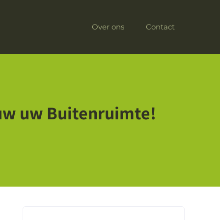
Over ons
Contact
euw uw Buitenruimte!