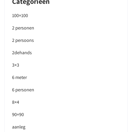
Categorieën
100×100
2 personen
2 persoons
2dehands
3×3
6 meter
6 personen
8×4
90×90
aanleg