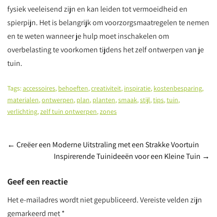
fysiek veeleisend zijn en kan leiden tot vermoeidheid en
spierpijn. Het is belangrijk om voorzorgsmaatregelen te nemen
en te weten wanneer je hulp moet inschakelen om
overbelasting te voorkomen tijdens het zelf ontwerpen van je
tuin.
Tags:
accessoires
,
behoeften
,
creativiteit
,
inspiratie
,
kostenbesparing
,
materialen
,
ontwerpen
,
plan
,
planten
,
smaak
,
stijl
,
tips
,
tuin
,
verlichting
,
zelf tuin ontwerpen
,
zones
Post
←
Creëer een Moderne Uitstraling met een Strakke Voortuin
Inspirerende Tuinideeën voor een Kleine Tuin
→
navigation
Geef een reactie
Het e-mailadres wordt niet gepubliceerd.
Vereiste velden zijn
gemarkeerd met
*