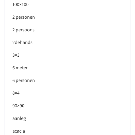
100×100
2 personen
2 persoons
2dehands
3×3
6 meter
6 personen
8×4
90×90
aanleg
acacia