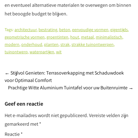
en eventueel alternatieve materialen te overwegen om binnen
het beoogde budget te blijven.
Tags:
architectuur
,
bestrating
,
beton
,
eenvoudige vormen
,
eigentijds
,
geometrische vormen
,
groentinten
,
hout
,
metaal
,
minimalistisch
,
modern
,
onderhoud
,
planten
,
strak
,
strakke tuinontwerpen
,
tuinontwerp
,
waterpartijen
,
wit
Post
←
Stijlvol Genieten: Terrasoverkapping met Schaduwdoek
voor Optimaal Comfort
navigation
Prachtige Witte Aluminium Tuintafel voor uw Buitenruimte
→
Geef een reactie
Het e-mailadres wordt niet gepubliceerd.
Vereiste velden zijn
gemarkeerd met
*
Reactie
*