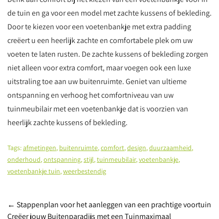
de tuin en ga voor een model met zachte kussens of bekleding.
Door te kiezen voor een voetenbankje met extra padding
creëert u een heerlijk zachte en comfortabele plek om uw
voeten te laten rusten. De zachte kussens of bekleding zorgen
niet alleen voor extra comfort, maar voegen ook een luxe
uitstraling toe aan uw buitenruimte. Geniet van ultieme
ontspanning en verhoog het comfortniveau van uw
tuinmeubilair met een voetenbankje dat is voorzien van
heerlijk zachte kussens of bekleding.
Tags:
afmetingen
,
buitenruimte
,
comfort
,
design
,
duurzaamheid
,
onderhoud
,
ontspanning
,
stijl
,
tuinmeubilair
,
voetenbankje
,
voetenbankje tuin
,
weerbestendig
Post
←
Stappenplan voor het aanleggen van een prachtige voortuin
Creëer jouw Buitenparadijs met een Tuinmaximaal