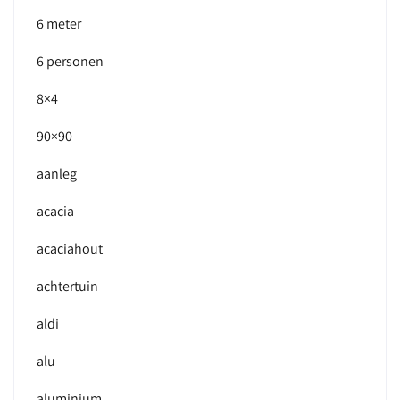
6 meter
6 personen
8×4
90×90
aanleg
acacia
acaciahout
achtertuin
aldi
alu
aluminium