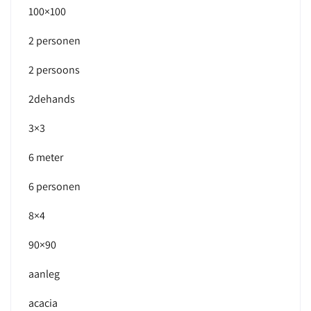
100×100
2 personen
2 persoons
2dehands
3×3
6 meter
6 personen
8×4
90×90
aanleg
acacia