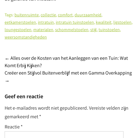
Tags:
buitenruimte
,
collectie
,
comfort
,
duurzaamheid
,
eetkamerstoelen
,
intratuin
,
intratuin tuinstoelen
,
kwaliteit
,
ligstoelen
,
loungestoelen
,
materialen
,
schommelstoelen
,
stijl
,
tuinstoelen
,
weersomstandigheden
Post
←
Alles over de Kosten van het Aanleggen van een Tuin: Wat
Komt Erbij Kijken?
navigation
Creëer een Stijlvol Buitenverblijf met een Gamma Overkapping
→
Geef een reactie
Het e-mailadres wordt niet gepubliceerd.
Vereiste velden zijn
gemarkeerd met
*
Reactie
*