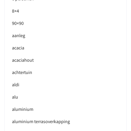
8×4
90×90
aanleg
acacia
acaciahout
achtertuin
aldi
alu
aluminium
aluminium terrasoverkapping