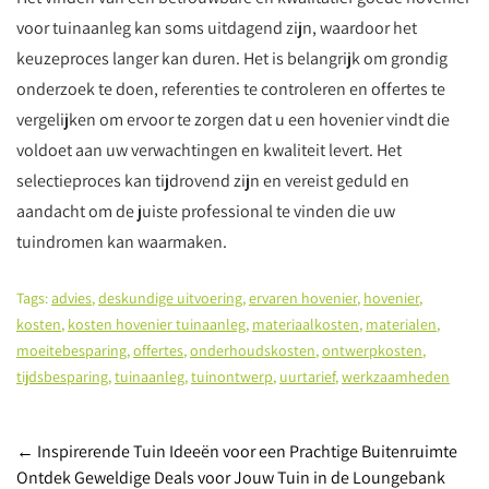
voor tuinaanleg kan soms uitdagend zijn, waardoor het
keuzeproces langer kan duren. Het is belangrijk om grondig
onderzoek te doen, referenties te controleren en offertes te
vergelijken om ervoor te zorgen dat u een hovenier vindt die
voldoet aan uw verwachtingen en kwaliteit levert. Het
selectieproces kan tijdrovend zijn en vereist geduld en
aandacht om de juiste professional te vinden die uw
tuindromen kan waarmaken.
Tags:
advies
,
deskundige uitvoering
,
ervaren hovenier
,
hovenier
,
kosten
,
kosten hovenier tuinaanleg
,
materiaalkosten
,
materialen
,
moeitebesparing
,
offertes
,
onderhoudskosten
,
ontwerpkosten
,
tijdsbesparing
,
tuinaanleg
,
tuinontwerp
,
uurtarief
,
werkzaamheden
Post
←
Inspirerende Tuin Ideeën voor een Prachtige Buitenruimte
Ontdek Geweldige Deals voor Jouw Tuin in de Loungebank