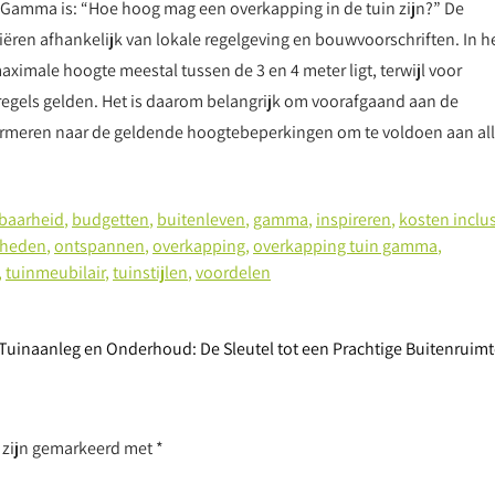
j Gamma is: “Hoe hoog mag een overkapping in de tuin zijn?” De
ëren afhankelijk van lokale regelgeving en bouwvoorschriften. In h
ximale hoogte meestal tussen de 3 en 4 meter ligt, terwijl voor
gels gelden. Het is daarom belangrijk om voorafgaand aan de
formeren naar de geldende hoogtebeperkingen om te voldoen aan al
baarheid
,
budgetten
,
buitenleven
,
gamma
,
inspireren
,
kosten inclus
kheden
,
ontspannen
,
overkapping
,
overkapping tuin gamma
,
,
tuinmeubilair
,
tuinstijlen
,
voordelen
Tuinaanleg en Onderhoud: De Sleutel tot een Prachtige Buitenruim
n zijn gemarkeerd met
*