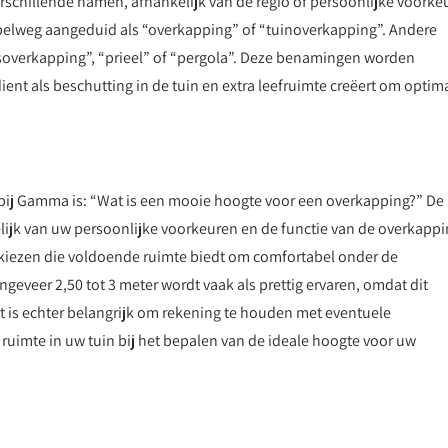
schillende namen, afhankelijk van de regio of persoonlijke voorkeu
pelweg aangeduid als “overkapping” of “tuinoverkapping”. Andere
asoverkapping”, “prieel” of “pergola”. Deze benamingen worden
ient als beschutting in de tuin en extra leefruimte creëert om optim
 bij Gamma is: “Wat is een mooie hoogte voor een overkapping?” De
lijk van uw persoonlijke voorkeuren en de functie van de overkappi
kiezen die voldoende ruimte biedt om comfortabel onder de
geveer 2,50 tot 3 meter wordt vaak als prettig ervaren, omdat dit
 is echter belangrijk om rekening te houden met eventuele
uimte in uw tuin bij het bepalen van de ideale hoogte voor uw