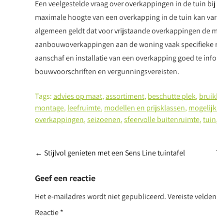
Een veelgestelde vraag over overkappingen in de tuin bi
maximale hoogte van een overkapping in de tuin kan vari
algemeen geldt dat voor vrijstaande overkappingen de ma
aanbouwoverkappingen aan de woning vaak specifieke re
aanschaf en installatie van een overkapping goed te in
bouwvoorschriften en vergunningsvereisten.
Tags:
advies op maat
,
assortiment
,
beschutte plek
,
bruik
montage
,
leefruimte
,
modellen en prijsklassen
,
mogelij
overkappingen
,
seizoenen
,
sfeervolle buitenruimte
,
tuin
Post
←
Stijlvol genieten met een Sens Line tuintafel
navigation
Geef een reactie
Het e-mailadres wordt niet gepubliceerd.
Vereiste velde
Reactie
*