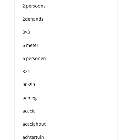
2 persoons
2dehands
3×3
6 meter
6 personen
8×4
90×90
aanleg
acacia
acaciahout
achtertuin