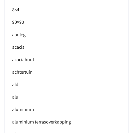
8×4
90×90
aanleg
acacia
acaciahout
achtertuin
aldi
alu
aluminium
aluminium terrasoverkapping