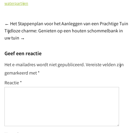
waterpartijen
Post
←
Het Stappenplan voor het Aanleggen van een Prachtige Tuin
Tijdloze charme: Genieten op een houten schommelbank in
navigation
uw tuin
→
Geef een reactie
Het e-mailadres wordt niet gepubliceerd.
Vereiste velden zijn
gemarkeerd met
*
Reactie
*