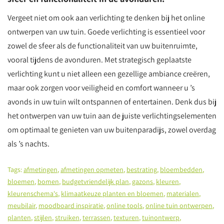
Vergeet niet om ook aan verlichting te denken bij het online
ontwerpen van uw tuin. Goede verlichting is essentieel voor
zowel de sfeer als de functionaliteit van uw buitenruimte,
vooral tijdens de avonduren. Met strategisch geplaatste
verlichting kunt u niet alleen een gezellige ambiance creëren,
maar ook zorgen voor veiligheid en comfort wanneer u ’s
avonds in uw tuin wilt ontspannen of entertainen. Denk dus bij
het ontwerpen van uw tuin aan de juiste verlichtingselementen
om optimaal te genieten van uw buitenparadijs, zowel overdag
als ’s nachts.
Tags:
afmetingen
,
afmetingen opmeten
,
bestrating
,
bloembedden
,
bloemen
,
bomen
,
budgetvriendelijk plan
,
gazons
,
kleuren
,
kleurenschema's
,
klimaatkeuze planten en bloemen
,
materialen
,
meubilair
,
moodboard inspiratie
,
online tools
,
online tuin ontwerpen
,
planten
,
stijlen
,
struiken
,
terrassen
,
texturen
,
tuinontwerp
,