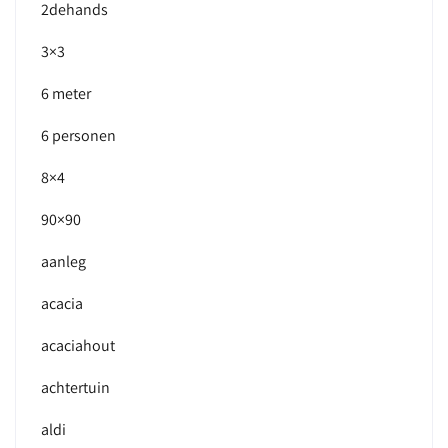
2dehands
3×3
6 meter
6 personen
8×4
90×90
aanleg
acacia
acaciahout
achtertuin
aldi