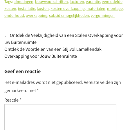
Tags:
afmetingen
,
bouwvoorschriften
,
factoren
,
garantie
,
gemiddelde
kosten
,
installatie
,
kosten
,
kosten overkapping
,
materialen
,
montage
,
onderhoud
,
overkapping
,
subsidiemogelijkheden
,
vergunningen
Post
←
Ontdek de Veelzijdigheid van een Stalen Overkapping voor
uw Buitenruimte
navigation
Ontdek de Voordelen van een Stijlvol Lamellendak
Overkapping voor Jouw Buitenruimte
→
Geef een reactie
Het e-mailadres wordt niet gepubliceerd.
Vereiste velden zijn
gemarkeerd met
*
Reactie
*