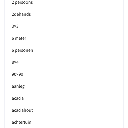
2 persoons
2dehands
3×3
6 meter
6 personen
8×4
90×90
aanleg
acacia
acaciahout
achtertuin