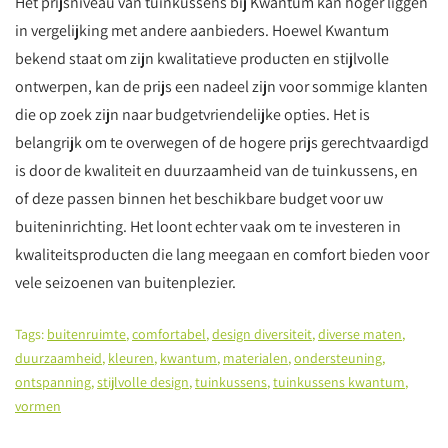
Het prijsniveau van tuinkussens bij Kwantum kan hoger liggen
in vergelijking met andere aanbieders. Hoewel Kwantum
bekend staat om zijn kwalitatieve producten en stijlvolle
ontwerpen, kan de prijs een nadeel zijn voor sommige klanten
die op zoek zijn naar budgetvriendelijke opties. Het is
belangrijk om te overwegen of de hogere prijs gerechtvaardigd
is door de kwaliteit en duurzaamheid van de tuinkussens, en
of deze passen binnen het beschikbare budget voor uw
buiteninrichting. Het loont echter vaak om te investeren in
kwaliteitsproducten die lang meegaan en comfort bieden voor
vele seizoenen van buitenplezier.
Tags:
buitenruimte
,
comfortabel
,
design diversiteit
,
diverse maten
,
duurzaamheid
,
kleuren
,
kwantum
,
materialen
,
ondersteuning
,
ontspanning
,
stijlvolle design
,
tuinkussens
,
tuinkussens kwantum
,
vormen