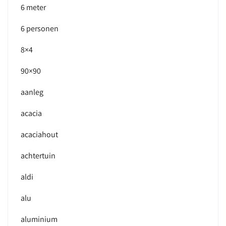
6 meter
6 personen
8×4
90×90
aanleg
acacia
acaciahout
achtertuin
aldi
alu
aluminium