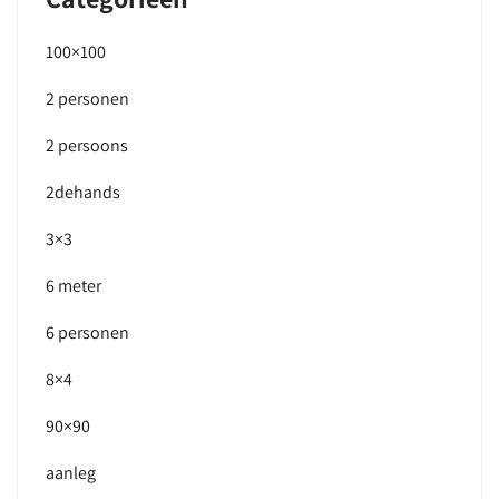
100×100
2 personen
2 persoons
2dehands
3×3
6 meter
6 personen
8×4
90×90
aanleg