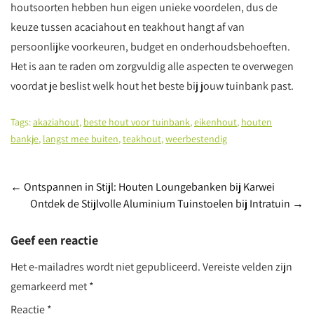
houtsoorten hebben hun eigen unieke voordelen, dus de
keuze tussen acaciahout en teakhout hangt af van
persoonlijke voorkeuren, budget en onderhoudsbehoeften.
Het is aan te raden om zorgvuldig alle aspecten te overwegen
voordat je beslist welk hout het beste bij jouw tuinbank past.
Tags:
akaziahout
,
beste hout voor tuinbank
,
eikenhout
,
houten
bankje
,
langst mee buiten
,
teakhout
,
weerbestendig
Post
←
Ontspannen in Stijl: Houten Loungebanken bij Karwei
Ontdek de Stijlvolle Aluminium Tuinstoelen bij Intratuin
→
navigation
Geef een reactie
Het e-mailadres wordt niet gepubliceerd.
Vereiste velden zijn
gemarkeerd met
*
Reactie
*