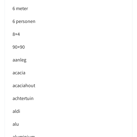
6 meter
6 personen
8×4
90×90
aanleg
acacia
acaciahout
achtertuin
aldi
alu
aluminium